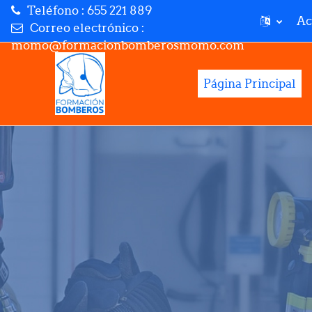
Teléfono : 655 221 889
Ac
Correo electrónico :
momo@formacionbomberosmomo.com
Salta al contenido principal
Página Principal